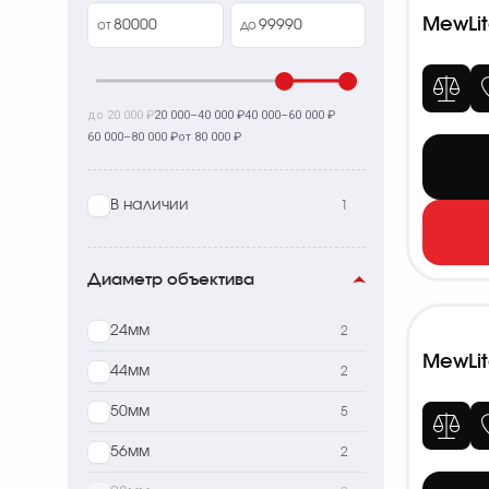
MewLit
от
до
до 20 000 ₽
20 000–40 000 ₽
40 000–60 000 ₽
60 000–80 000 ₽
от 80 000 ₽
В наличии
1
Диаметр объектива
24мм
2
MewLit
44мм
2
50мм
5
56мм
2