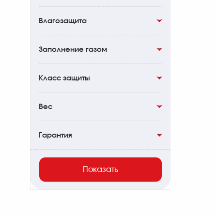
34мм
0
Есть
9
Влагозащита
Есть
9
Заполнение газом
Азот
3
Класс защиты
IP67
0
Вес
IP68
0
Гарантия
468гр
2
Пожизненная
11
Показать
642гр
2
655гр
2
665гр
3