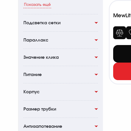
Показать ещё
MewLit
Подсветка сетки
Есть
6
Параллакс
100м
2
Значение клика
От 9м до бесконечности
1
1/2 MOA
2
Питание
От 9.1м до бесконечности
3
1/10 MRAD
9
От 13.7м до бесконечности
5
CR2032
9
Корпус
0.1 MRAD
0
91.4м
0
Авиационный алюминий
11
Размер трубки
30мм
11
Антизапотевание