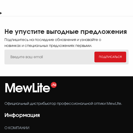
(до 50–100 метров) без использования стороннего
увеличения. Если сценарий предполагает регулярное
использование 3х или 5х магнифера, мы рекомендуем
отдавать предпочтение закрытым моделям MewLite.
Не упустите выгодные предложения
Подпишитесь на последние обновления и узнавайте о
новинках и специальных предложениях первыми.
ПОДПИСАТЬСЯ
MewLite
Официальный дистрибьютор профессиональной оптики MewLite.
Информация
О КОМПАНИИ