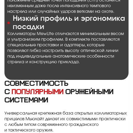
положение средней точки попадания (СТП) останется
неизменным даже после интенсивного темпового
настрела или случайных ударов ветками на охоте.
Низкий профиль и эргономика
посадки
Коллиматоры MewLite отличаются минимальным весом
и ультранизким профилем. В комплекте поставляются
специальные проставки и адаптеры, которые
позволяют гибко настроить высоту оптической линии
под индивидуальные анатомические особенности
стрелка и конструкцию приклада.
Совместимость
с
популярными
оружейными
системами
Универсальная крепежная база открытых коллиматорных
прицелов Мьюлайт делает их совместимыми практически
с любым типом современного гражданского
и тактического оружия.