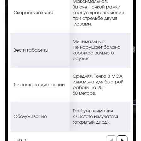
Максимальная.
Тра
За счет тонкой рамки
«тр
Скорость захвата
корпус «растворяется»
быс
при стрельбе двумя
гла
глазами.
при
Ста
Минимальные.
Обе
Не нарушает баланс
Вес и габариты
выс
короткоствольного
при
оружия.
о с
Выш
Средняя. Точка 3 MOA
и ш
идеальна для быстрой
Точность на дистанции
поз
работы на 25–
раб
50 метров.
мет
Неп
Требует внимания
Изл
Обслуживание
к чистоте излучателя
вну
(открытый диод).
кор
1 из 2