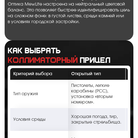
Оптика MewLite настроена на нейтральный цветовой
баланс. Это позволяет быстрее идентифицировать цель
на сложном фоне: в густой листве, среди камней или
в условиях городской застройки.
Как выбрать
коллиматорный
прицел
Критерий выбора
Открытый тип
Зак
Сравнение открытых и закрытых коллиматорных прицелов MewLite.
Пистолеты, легкие
Кар
карабины (PCC),
дро
Тип оружия
установка «вторым
12 
номером».
винт
Экс
Хорошая погода, тир,
Условия среды
дожд
закрытые стрельбища.
подл
Выс