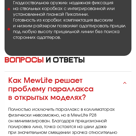
Гладкоствольное оружие: надежная фиксация
на ствольных коробках с интегрированной или
установленной планкой Пикатинни.
Готовность из коробки: комплектация высоким
и низким райзером позволяет адаптировать прицел
под любую высоту прицельной линии без поиска
сторонних адаптеров.
Вопросы
и ответы
Как MewLite решает
проблему параллакса
в открытых моделях?
Полностью исключить параллакс в коллиматорах
физически невозможно, но в MewLite P28
он минимизирован. Благодаря прецизионной
полировке линз, точка остается на цели даже
при значительном смещении зрачка относительно