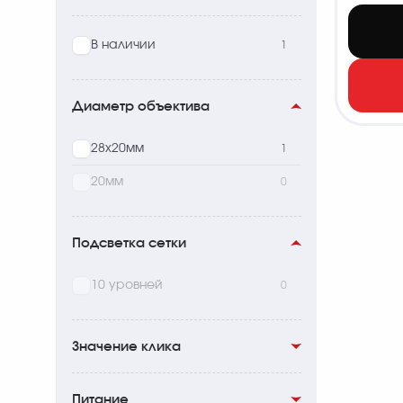
В наличии
1
Диаметр объектива
28x20мм
1
20мм
0
Подсветка сетки
10 уровней
0
Значение клика
1 MOA
1
Питание