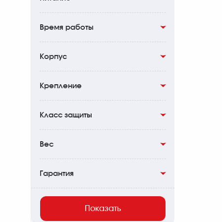
1/2 MOA
0
CR1632
1
Время работы
CR2032
0
До 30000ч
1
Корпус
До 100000ч
0
Авиационный алюминий
1
Крепление
Picatinny
1
Класс защиты
IPX7
1
Вес
35.5гр
1
Гарантия
159гр
0
10 лет
1
Показать