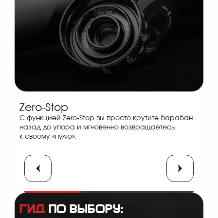
Zero-Stop
Тактильность
Self-locking
С функцией Zero-Stop вы просто крутите барабан
Мы добились того, чтобы каждый клик был
Наши тактические барабаны оснащены системой
назад до упора и мгновенно возвращаетесь
отчетливым — и на слух, и на ощупь. Вы можете
блокировки: чтобы внести правку, нужно поднять
к своему «нулю».
вносить поправки в перчатках и в полной темноте.
барабан, а после — опустить обратно.
Гид
по выбору: