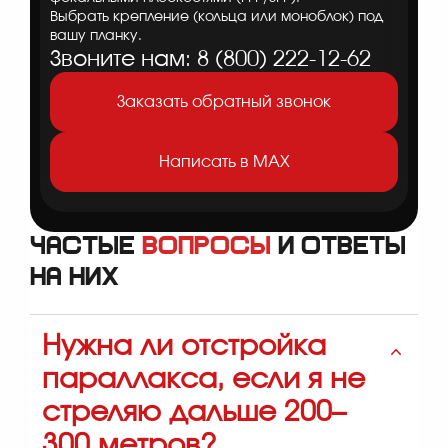
Выбрать крепление (кольца или моноблок) под
вашу планку.
Звоните нам: 8 (800) 222-12-62
Заказать обратный звонок
Написать в MAX
Частые
вопросы
и ответы
на них
Нужна ли отстройка
параллакса, если я не
стреляю дальше 200–
300 метров?