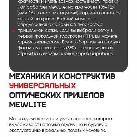
кратности и иметь возможность внести правки.
Как работает MewLite: на кратности 10x–12x
(или 16x в старших моделях) картинка остается
резкой по краям. Важный момент —
определиться с фокальной плоскостью
прицельной сетки. Если вы выбрали сетку в
первой фокальной плоскости (FFP), вы можете
стрелять «выносом». Если выбор пал на вторую
фокальную плоскость (SFP) — классическая
стрельба с вводом правок через барабаны.
Механика и конструктив
универсальных
оптических прицелов
MewLite
Мы создали «скелет» и узлы поправок, которые
выдерживают не только отдачу, но и суровую
эксплуатацию в реальных полевых условиях.