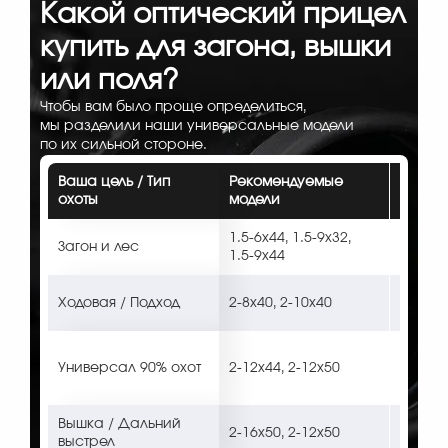
Какой оптический прицел
купить для загона, вышки
или поля?
Чтобы вам было проще определиться,
мы разделили наши универсальные модели
по их сильной стороне.
Ваша цель / Тип
Рекомендуемые
Диста
охоты
модели
услови
Чтобы вам было проще определиться, мы разделили наши универс
1.5-6x44, 1.5-9x32,
5–150 м
Загон и лес
1.5-9x44
стрель
50–300
Ходовая / Подход
2-8x40, 2-10x40
открыт
30–400
Универсал 90% охот
2-12x44, 2-12x50
сумер
задач
Вышка / Дальний
100–60
2-16x50, 2-12x50
выстрел
сумерк