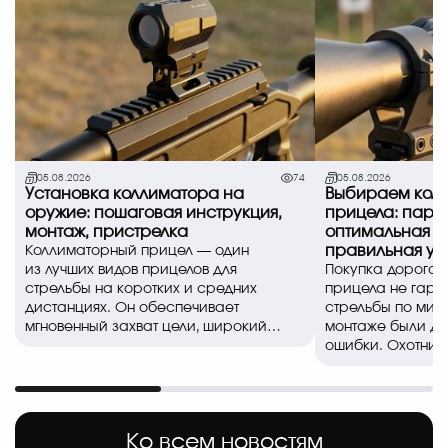
05.08.2026
74
05.08.2026
Установка коллиматора на
Выбираем коль
оружие: пошаговая инструкция,
прицела: пара
монтаж, пристрелка
оптимальная в
правильная ус
Коллиматорный прицел — один
из лучших видов прицелов для
Покупка дорогог
стрельбы на коротких и средних
прицела не гара
дистанциях. Он обеспечивает
стрельбы по миш
мгновенный захват цели, широкий
монтаже были д
обзор и позволяе..
ошибки. Охотники
спортсмены часто
Ко всем новостям