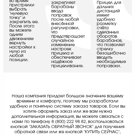
во время
закрепляет
Прицел для
пристрелки
барабаны
дальних
выбрать
ввода
дистанций
"нулевую
поправок
имеет
точку" и
после любой
удобную
закрепить ее.
внесённой
разметку
После этого
регулировки,
счёта
вы можете
что
сделанных
одним
предотвращает
оборотов
движением
случайное
барабанов,
вернуть
изменение
что позволяет
настройки к
настроек
стрелку
нулю из
прицела и
безошибочно
любой
обеспечивает
вводить
позиции.
надёжное
необходимые
прицеливание.
поправоки.
Наша компания придает большое значение вашему
времени и комфорту, поэтому мы разработали
удобную и понятную систему заказа товаров. Если вы
хотите оформить заказ или же вам нужна
дополнительная информация, вы можете связаться с
нами по телефону 8 (800) 222 98 82, воспользоваться
кнопкой "ЗАКАЗАТЬ ОБРАТНЫЙ ЗВОНОК" для получения
обратной связи или же кнопкой "КУПИТЬ СЕЙЧАС",