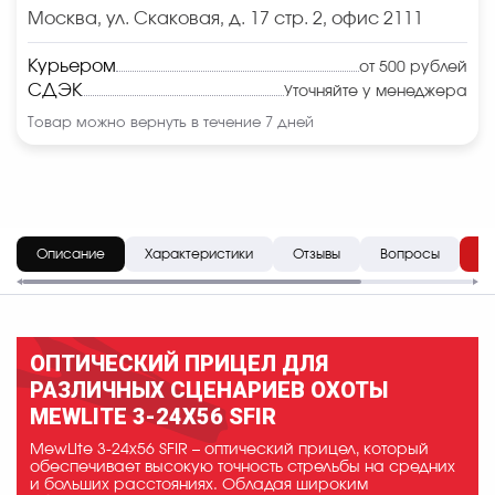
Москва, ул. Скаковая, д. 17 стр. 2, офис 2111
Курьером
от 500 рублей
СДЭК
Уточняйте у менеджера
Товар можно вернуть в течение 7 дней
Описание
Характеристики
Отзывы
Вопросы
До
ОПТИЧЕСКИЙ ПРИЦЕЛ ДЛЯ
РАЗЛИЧНЫХ СЦЕНАРИЕВ ОХОТЫ
MEWLITE 3-24X56 SFIR
MewLite 3-24x56 SFIR – оптический прицел, который
обеспечивает высокую точность стрельбы на средних
и больших расстояниях. Обладая широким