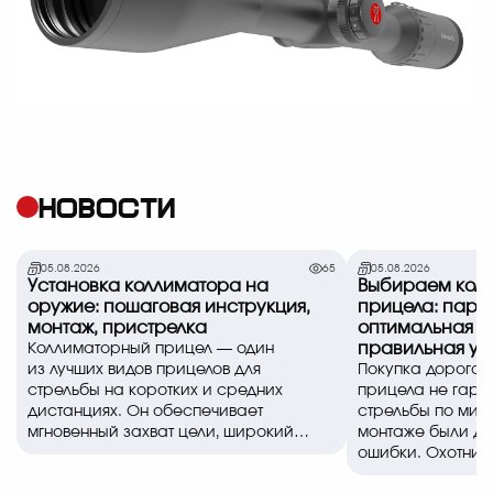
НОВОСТИ
05.08.2026
65
05.08.2026
Установка коллиматора на
Выбираем коль
оружие: пошаговая инструкция,
прицела: пара
монтаж, пристрелка
оптимальная в
правильная ус
Коллиматорный прицел — один
из лучших видов прицелов для
Покупка дорогог
стрельбы на коротких и средних
прицела не гара
дистанциях. Он обеспечивает
стрельбы по миш
мгновенный захват цели, широкий
монтаже были д
обзор и позволяе..
ошибки. Охотники
спортсмены часто