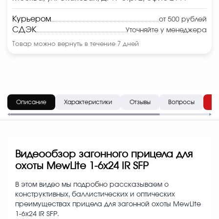
Курьером
от 500 рублей
СДЭК
Уточняйте у менеджера
Товар можно вернуть в течение 7 дней
Описание
Характеристики
Отзывы
Вопросы
До
Видеообзор загонного прицела для
охоты MewLite 1-6x24 IR SFP
В этом видео мы подробно рассказываем о
конструктивных, баллистических и оптических
преимуществах прицела для загонной охоты MewLite
1-6x24 IR SFP.