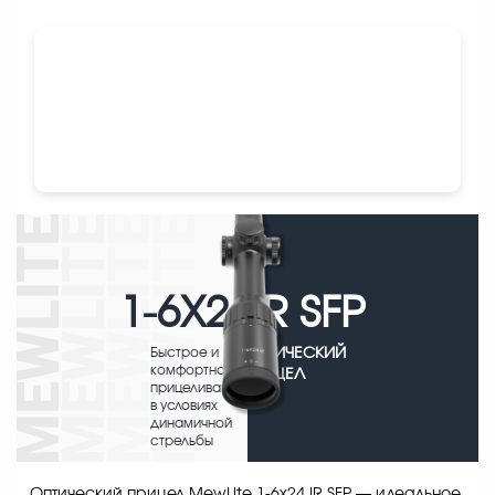
1-6X24
IR SFP
Быстрое и
ОПТИЧЕСКИЙ
комфортное
ПРИЦЕЛ
прицеливание
в условиях
динамичной
стрельбы
Оптический прицел MewLite 1-6x24 IR SFP — идеальное