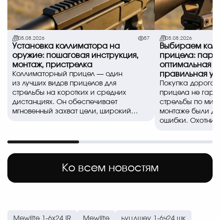
05.08.2026
57
05.08.2026
Установка коллиматора на
Выбираем коль
оружие: пошаговая инструкция,
прицела: пара
монтаж, пристрелка
оптимальная в
правильная ус
Коллиматорный прицел — один
из лучших видов прицелов для
Покупка дорогог
стрельбы на коротких и средних
прицела не гара
дистанциях. Он обеспечивает
стрельбы по миш
мгновенный захват цели, широкий
монтаже были д
обзор и позволяе..
ошибки. Охотники
спортсмены часто
Ко всем новостям
Mewlite 1-6x24 IR
Mewlite
ьуцдшеу 1-6ч24 шк