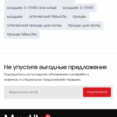
ьуцдшеу 3-15ч50 ааз ыашк
ьуцдшеу 3-15ч50
ьуцдшеу
оптический MewLite
прицел
оптический прицел для охоты
прицел для охоты
прицел MewLite
Не упустите выгодные предложения
Подпишитесь на последние обновления и узнавайте о
новинках и специальных предложениях первыми.
ПОДПИСАТЬСЯ