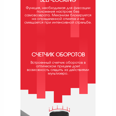
SELF-LOCKING
Функция, необходимая для фиксации
положения настроек без
самовозврата. Механизм блокируется
на определенной отметке и не
смещается при интенсивной стрельбе.
СЧЕТЧИК ОБОРОТОВ
Встроенный счетчик оборотов в
оптическом прицеле дает
возможность следить за действиями
мультизеро.