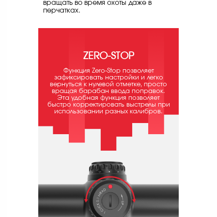
вращать во время охоты даже в
перчатках.
ZERO-STOP
Функция Zero-Stop позволяет
зафиксировать настройки и легко
вернуться к нулевой отметке, просто
вращая барабан ввода поправок.
Эта удобная функция позволяет
быстро корректировать выстрелы при
использовании разных калибров.