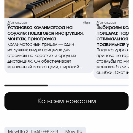
05.08.2026
65
05.08.2026
Установка коллиматора на
Выбираем коль
оружие: пошаговая инструкция,
прицела: пара
монтаж, пристрелка
оптимальная в
правильная ус
Коллиматорный прицел — один
из лучших видов прицелов для
Покупка дорогог
стрельбы на коротких и средних
прицела не гара
дистанциях. Он обеспечивает
стрельбы по миш
мгновенный захват цели, широкий
монтаже были д
обзор и позволяе..
ошибки. Охотники
спортсмены часто
Ко всем новостям
MewLite 3-15x50 FFP SFIR
MewLite