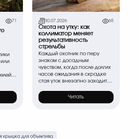
71
30.07.2026
65
Охота на утку: как
ro
коллиматор меняет
результативность
стрельбы
Каждый охотник по перу
тики
знаком с досадным
 или
чувством, когда после долгих
часов ожидания в скрадке
стая уток внезапно заходит
на посадку, но серия выстр..
р
Читать
я крышка для объектива