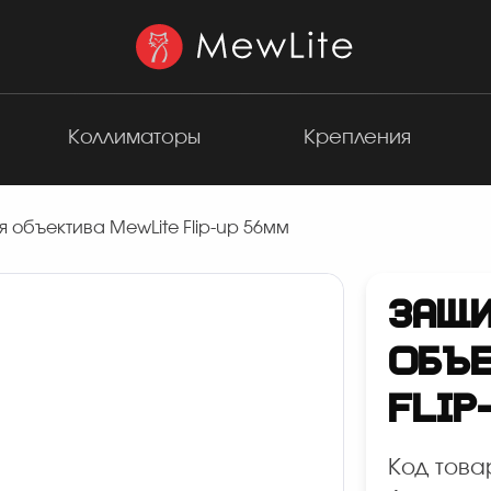
Коллиматоры
Крепления
 объектива MewLite Flip-up 56мм
ЗАЩИ
ОБЪЕ
FLIP
Код това