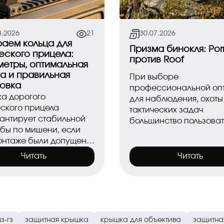
8.2026
21
30.07.2026
аем кольца для
Призма бинокля: Por
еского прицела:
против Roof
етры, оптимальная
а и правильная
При выборе
овка
профессиональной оп
ка дорогого
для наблюдения, охоты
еского прицела
тактических задач
рантирует стабильной
большинство пользователей
бы по мишени, если
обращают внимание
онтаже были допущены
на кратность и диамет
мные ошибки. Охотники
объектива. Однако..
Читать
Читать
лки-спортсмены часто
з-гз
защитная крышка
крышка для объектива
защитна