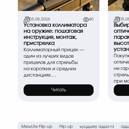
05.08.2026
40
05.0
Установка коллиматора
Выбир
на оружие: пошаговая
оптич
инструкция, монтаж,
парам
пристрелка
высот
устан
Коллиматорный прицел —
Покуп
один из лучших видов
оптич
прицелов для стрельбы
не га
на коротких и средних
стрель
дистанциях.
при м
Он обеспечивает
систе
мгновенный захват цели,
Читать
и стре
широкий обзор и позволяе..
ста..
MewLite Flip-up
Flip-up
ьуцдшеу адшз-гз
адш