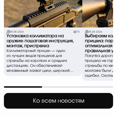
05.08.2026
73
05.08.2026
Установка коллиматора на
Выбираем коль
оружие: пошаговая инструкция,
прицела: пара
монтаж, пристрелка
оптимальная в
правильная ус
Коллиматорный прицел — один
из лучших видов прицелов для
Покупка дорогог
стрельбы на коротких и средних
прицела не гара
дистанциях. Он обеспечивает
стрельбы по миш
мгновенный захват цели, широкий
монтаже были д
обзор и позволяе..
ошибки. Охотники
спортсмены часто
Ко всем новостям