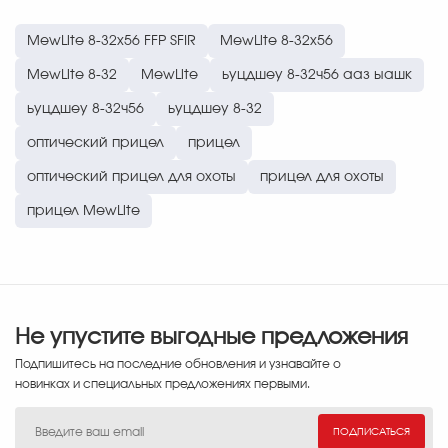
MewLite 8-32x56 FFP SFIR
MewLite 8-32x56
MewLite 8-32
MewLite
ьуцдшеу 8-32ч56 ааз ыашк
ьуцдшеу 8-32ч56
ьуцдшеу 8-32
оптический прицел
прицел
оптический прицел для охоты
прицел для охоты
прицел MewLite
Не упустите выгодные предложения
Подпишитесь на последние обновления и узнавайте о
новинках и специальных предложениях первыми.
ПОДПИСАТЬСЯ