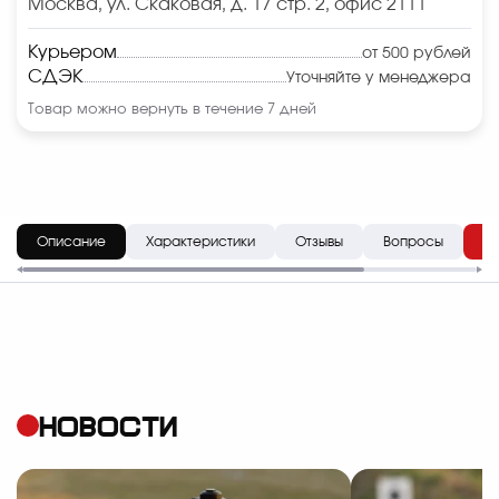
Москва, ул. Скаковая, д. 17 стр. 2, офис 2111
Курьером
от 500 рублей
СДЭК
Уточняйте у менеджера
Товар можно вернуть в течение 7 дней
Описание
Характеристики
Отзывы
Вопросы
До
НОВОСТИ