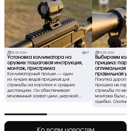
05.08.2026
47
05.08.2026
Установка коллиматора на
Выбираем коль
оружие: пошаговая инструкция,
прицела: пара
монтаж, пристрелка
оптимальная в
правильная ус
Коллиматорный прицел — один
из лучших видов прицелов для
Покупка дорогог
стрельбы на коротких и средних
прицела не гара
дистанциях. Он обеспечивает
стрельбы по миш
мгновенный захват цели, широкий
монтаже были д
обзор и позволяе..
ошибки. Охотники
спортсмены часто
Ко всем новостям