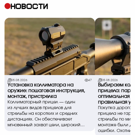
НОВОСТИ
05.08.2026
47
05.08.2026
Установка коллиматора на
Выбираем коль
оружие: пошаговая инструкция,
прицела: пара
монтаж, пристрелка
оптимальная в
правильная ус
Коллиматорный прицел — один
из лучших видов прицелов для
Покупка дорогог
стрельбы на коротких и средних
прицела не гара
дистанциях. Он обеспечивает
стрельбы по миш
мгновенный захват цели, широкий
монтаже были д
обзор и позволяе..
ошибки. Охотники