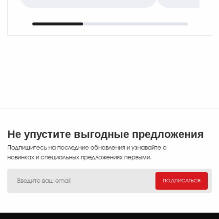
Он обеспечивает
монтаже б
мгновенный захват цели,
системные 
широкий обзор
Охотники и
и позволяе..
спортсмены
Не упустите выгодные предложения
Подпишитесь на последние обновления и узнавайте о
новинках и специальных предложениях первыми.
ПОДПИСАТЬСЯ