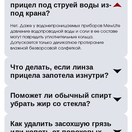
прицел под струей воды из-
под крана?
Нет. Даже у водонепроницаемых приборов MewLite
давление водопроводной воды и соли в ее составе
могут повредить уплотнительные кольца.
Допускается только деликатное протирание
влажной безворсовой салфеткой.
Что делать, если линза
прицела запотела изнутри?
Это признак разгерметизации корпуса и утечки
Поможет ли обычный спирт
осушенного азота. Самостоятельно высушить
прибор изнутри невозможно. Срочно отправляйте
убрать жир со стекла?
устройство в сервисный центр, иначе на внутренних
линзах появится грибок и прибор ослепнет. На
оптические прицелы и оптические бинокли MewLite
Чистый медицинский спирт использовать нельзя. Он
действует пожизненная гарантия.
Как удалить засохшую грязь
слишком агрессивен для многослойных покрытий
линз вроде MewTec™ и может растворить клей
или копоть от пороховых