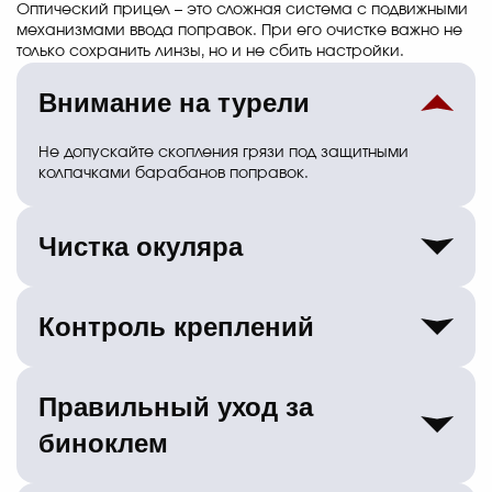
Оптический прицел – это сложная система с подвижными
механизмами ввода поправок. При его очистке важно не
только сохранить линзы, но и не сбить настройки.
Внимание на турели
Не допускайте скопления грязи под защитными
колпачками барабанов поправок.
Чистка окуляра
Убирайте копоть от пороховых газов со стороны
глаза после каждой стрельбы.
Контроль креплений
Попутно проверяйте затяжку винтов на кольцах или
моноблоке. От вибрации они ослабевают.
Правильный уход за
биноклем