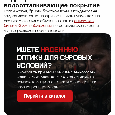
водоотталкивающее покрытие
Капли дождя, брызги болотной воды и конденсат не
задерживаются на поверхности. Влага моментально
скатывается с линз объективов наших
оптических
биноклей для наблюдения
, не оставляя слепых зон и
мутных разводов после высыхания.
Ищете
надежную
оптику для суровых
условий?
Выбирайте прицелы MewLite с технологией
защиты линз MewTec™. Четкая картинка в
сумерках, защита от грязи и стопроцентная
водонепроницаемость.
Перейти в каталог