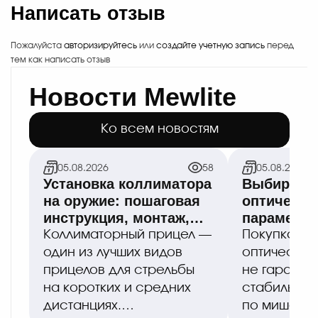
Написать отзыв
Пожалуйста
авторизируйтесь
или
создайте учетную запись
перед
тем как написать отзыв
Новости Mewlite
Ко всем новостям
05.08.2026
58
05.08.2026
Установка коллиматора
Выбираем 
на оружие: пошаговая
оптическо
инструкция, монтаж,
параметры
пристрелка
оптимальн
Коллиматорный прицел —
Покупка до
правильна
один из лучших видов
оптическог
прицелов для стрельбы
не гаранти
на коротких и средних
стабильной
дистанциях.
по мишени,