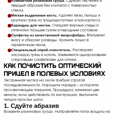
Компактная резиновая груша.
Сдувает песчинки и
твердый абразив без контакта с поверхностью
стекла.
Мягкая выдвижная кисть.
Удаляет хвою, пыльцу и
крупную грязь из труднодоступных углов корпуса.
Карандаш для чистки.
Очищает жирные следы и
отпечатки пальцев сухим углеродным составом.
Салфетка из качественной микрофибры.
Впитывает
влагу и убирает разводы. Хранить только в
герметичном чехле.
Специальный спрей-очиститель.
Растворяет
засохшую грязь и копоть. Заменяется одноразовыми
спиртовыми салфетками для оптики.
Как почистить оптический
прицел в полевых условиях
Экстренная чистка на охоте требует строгой
последовательности. Нарушите порядок – испортите
просветляющее покрытие. Процедура занимает две
минуты, если действовать по инструкции. Выполните
четыре простых шага:
1. Сдуйте абразив
Возьмите резиновую грушу. Направляйте поток воздуха на