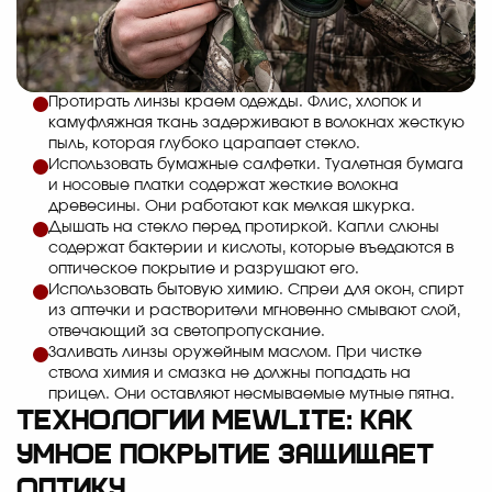
Протирать линзы краем одежды. Флис, хлопок и
камуфляжная ткань задерживают в волокнах жесткую
пыль, которая глубоко царапает стекло.
Использовать бумажные салфетки. Туалетная бумага
и носовые платки содержат жесткие волокна
древесины. Они работают как мелкая шкурка.
Дышать на стекло перед протиркой. Капли слюны
содержат бактерии и кислоты, которые въедаются в
оптическое покрытие и разрушают его.
Использовать бытовую химию. Спреи для окон, спирт
из аптечки и растворители мгновенно смывают слой,
отвечающий за светопропускание.
Заливать линзы оружейным маслом. При чистке
ствола химия и смазка не должны попадать на
прицел. Они оставляют несмываемые мутные пятна.
Технологии MewLite: как
умное покрытие защищает
оптику