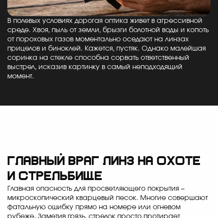
В полевых условиях дорогая оптика живет в агрессивной
среде. Хвоя, пыль от земли, брызги болотной воды и копоть
от пороховых газов моментально оседают на линзах
прицелов и биноклей. Кажется, пустяк. Однако малейшая
соринка на стекле способна сорвать ответственный
выстрел, исказив картинку в самый неподходящий
момент.
Главный враг линз на охоте
и стрельбище
Главная опасность для просветляющего покрытия –
микроскопический кварцевый песок. Многие совершают
фатальную ошибку прямо на номере или огневом
рубеже. Заметив грязь, стрелок просто протирает