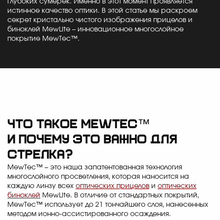
глубоких сумерек. Именно в этот момент проявляется
истинное качество оптики. В этой статье мы раскроем
секрет кристально чистого изображения прицелов и
биноклей MewLite – инновационное многослойное
покрытие MewTec™.
Что такое MewTec™
и почему это важно для
стрелка?
MewTec™ – это наша запатентованная технология
многослойного просветления, которая наносится на
каждую линзу всех
оптических прицелов
и
оптических
биноклей
MewLite. В отличие от стандартных покрытий,
MewTec™ использует до 21 тончайшего слоя, нанесенных
методом ионно-ассистированного осаждения.