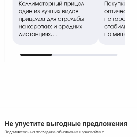
пристрелка
оптимальн
Коллиматорный прицел —
Покупка до
правильна
один из лучших видов
оптическог
прицелов для стрельбы
не гаранти
на коротких и средних
стабильной
дистанциях.
по мишени,
Он обеспечивает
монтаже б
мгновенный захват цели,
системные 
широкий обзор
Охотники и
и позволяе..
спортсмены
Не упустите выгодные предложения
Подпишитесь на последние обновления и узнавайте о