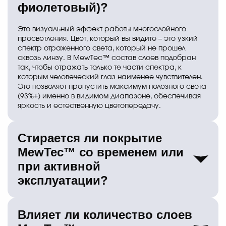
фиолетовый)?
Это визуальный эффект работы многослойного
просветления. Цвет, который вы видите – это узкий
спектр отраженного света, который не прошел
сквозь линзу. В MewTec™ состав слоев подобран
так, чтобы отражать только те части спектра, к
которым человеческий глаз наименее чувствителен.
Это позволяет пропустить максимум полезного света
(93%+) именно в видимом диапазоне, обеспечивая
яркость и естественную цветопередачу.
Стирается ли покрытие
MewTec™ со временем или
при активной
эксплуатации?
Покрытие наносится методом ионного осаждения,
Влияет ли количество слоев
что создает молекулярную связь со стеклом. Оно не
«облезает» и не тускнеет само по себе.