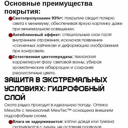
Основные преимущества
покрытия:
Светопропускание 93%+:
покрытие сводит потерю
света к минимуму, обеспечивая яркую картинку даже
при минимальном освещении.
Антибликовый эффект:
специальные слои гасят
внутренние отражения, исключая появление
«солнечных зайчиков» и деформацию изображения
при контрсвете.
Естественная цветопередача:
технология
корректирует фазу световой волны, убирая
хроматические аберрации и сохраняя
реалистичные цвета.
Защита в экстремальных
условиях: Гидрофобный
слой
Охота редко проходит в идеальную погоду. Оптика
MewLite с технологией MewTec™ оснащена внешним
гидрофобным слоем.
Влага не задерживается:
капли дождя или тумана
скатываются с линзы, не оставляя разводов.