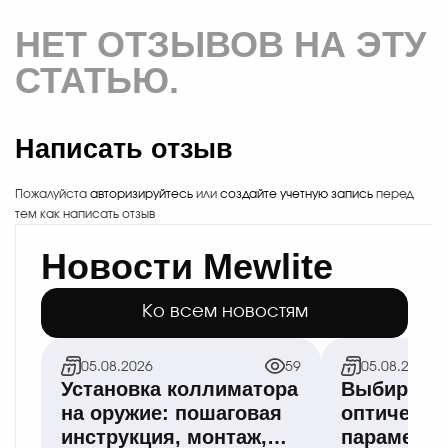
НЕТ ОТЗЫВОВ НА ЭТУ
СТАТЬЮ.
Написать отзыв
Пожалуйста
авторизируйтесь
или
создайте учетную запись
перед
тем как написать отзыв
Новости Mewlite
Ко всем новостям
05.08.2026
59
05.08.2026
Установка коллиматора
Выбираем 
на оружие: пошаговая
оптическо
инструкция, монтаж,
параметры