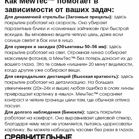
Как MewTec™ помогает в
зависимости от ваших задач:
Для динамичной стрельбы (Загонные прицелы):
здесь
покрытие работает на скорость. Оно убирает
паразитные блики и «солнечных зайчиков» при быстрой
вскидке. Вы мгновенно видите четкую цель, даже если
солнце светит в бок или в лицо.
Для сумерек и засидки (Объективы 50–56 мм):
здесь
покрытие работает на свет. Огромная линза собирает
максимум фотонов, а MewTec™ без потерь доносит их до
вашего глаза. Это те самые «лишние» 20 минут видимости,
когда другие уже собирают вещи.
Для сверхдальних дистанций (Высокая кратность):
здесь
покрытие работает на детализацию. На больших
увеличениях (20х–24х и выше) любая ошибка в слоях линзы
превращает картинку в «мыло». MewTec™ сохраняет
контраст и четкие границы цели там, где обычная оптика
пасует.
Для долгого наблюдения (Бинокли):
здесь покрытие
работает на комфорт. Оно выравнивает цветовой спектр,
благодаря чему мозг не утомляется, пытаясь «дорисовать»
картинку. Вы можете наблюдать часами без рези в глазах.
Сравнительные