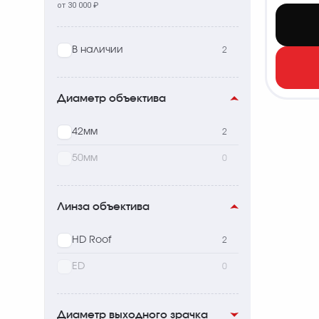
от 30 000 ₽
В наличии
2
Диаметр объектива
42мм
2
50мм
0
Линза объектива
HD Roof
2
ED
0
Диаметр выходного зрачка