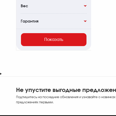
Есть
0
Вес
459гр
0
Гарантия
468гр
0
Пожизненная
0
593гр
0
Показать
Не упустите выгодные предложе
Подпишитесь на последние обновления и узнавайте о новинках
предложениях первыми.