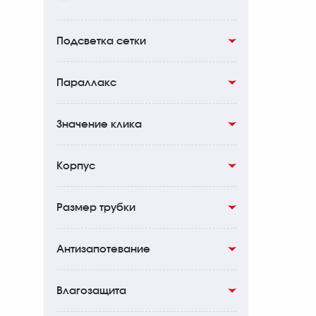
Подсветка сетки
Есть
0
Параллакс
91.4м
0
Значение клика
100м
0
1/2 MOA
0
Корпус
1/4 MOA
0
Авиационный алюминий
0
Размер трубки
30мм
0
Антизапотевание
Есть
0
Влагозащита