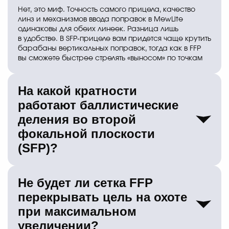
Нет, это миф. Точность самого прицела, качество
линз и механизмов ввода поправок в MewLite
одинаковы для обеих линеек. Разница лишь
в удобстве. В SFP-прицеле вам придется чаще крутить
барабаны вертикальных поправок, тогда как в FFP
вы сможете быстрее стрелять «выносом» по точкам
сетки.
На какой кратности
работают баллистические
деления во второй
фокальной плоскости
(SFP)?
В большинстве моделей MewLite SFP сетка
Не будет ли сетка FFP
откалибрована на максимальной кратности. Если
ваш прицел имеет зум 3-12х, то отметки на стекле
перекрывать цель на охоте
будут соответствовать реальности (в милах или МОА)
при максимальном
только на значении 12х. Если вы поставите
кратность 6х, шаг сетки увеличится ровно в два
увеличении?
раза.