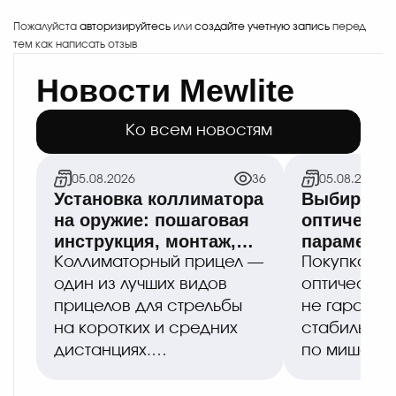
Пожалуйста
авторизируйтесь
или
создайте учетную запись
перед
тем как написать отзыв
Новости Mewlite
Ко всем новостям
05.08.2026
36
05.08.2026
Установка коллиматора
Выбираем 
на оружие: пошаговая
оптическо
инструкция, монтаж,
параметры
пристрелка
оптимальн
Коллиматорный прицел —
Покупка до
правильна
один из лучших видов
оптическог
прицелов для стрельбы
не гаранти
на коротких и средних
стабильной
дистанциях.
по мишени,
Он обеспечивает
монтаже б
мгновенный захват цели,
системные 