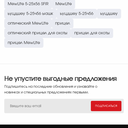
MewLite 5-25x56 SFIR
MewLite
ьуцдшеу 5-25ч56 ыашк
ьуцдшеу 5-25ч56
ьуцдшеу
оптический MewLite
прицел
оптический прицел для охоты
прицел для охоты
прицел MewLite
Не упустите выгодные предложения
Подпишитесь на последние обновления и узнавайте о
новинках и специальных предложениях первыми.
ПОДПИСАТЬСЯ