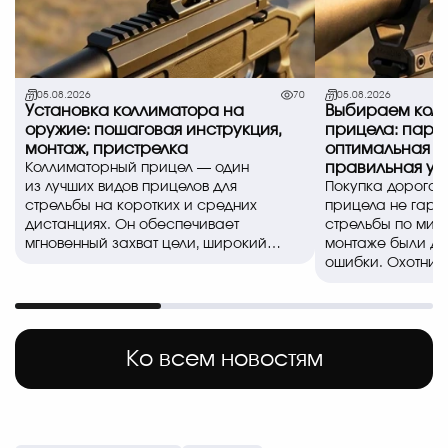
05.08.2026
70
05.08.2026
Установка коллиматора на
Выбираем коль
оружие: пошаговая инструкция,
прицела: пара
монтаж, пристрелка
оптимальная в
правильная ус
Коллиматорный прицел — один
из лучших видов прицелов для
Покупка дорогог
стрельбы на коротких и средних
прицела не гара
дистанциях. Он обеспечивает
стрельбы по миш
мгновенный захват цели, широкий
монтаже были д
обзор и позволяе..
ошибки. Охотники
спортсмены часто
Ко всем новостям