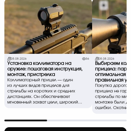
05.08.2026
36
05.08.2026
Установка коллиматора на
Выбираем коль
оружие: пошаговая инструкция,
прицела: пара
монтаж, пристрелка
оптимальная в
правильная ус
Коллиматорный прицел — один
из лучших видов прицелов для
Покупка дорогог
стрельбы на коротких и средних
прицела не гара
дистанциях. Он обеспечивает
стрельбы по миш
мгновенный захват цели, широкий
монтаже были д
обзор и позволяе..
ошибки. Охотники
спортсмены часто