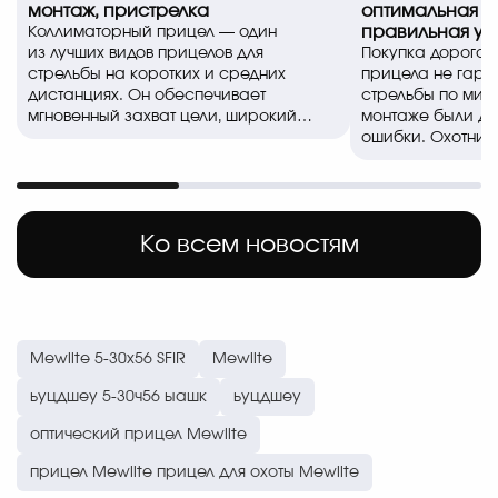
монтаж, пристрелка
оптимальная в
правильная ус
Коллиматорный прицел — один
из лучших видов прицелов для
Покупка дорогог
стрельбы на коротких и средних
прицела не гара
дистанциях. Он обеспечивает
стрельбы по миш
мгновенный захват цели, широкий
монтаже были д
обзор и позволяе..
ошибки. Охотники
спортсмены часто
Ко всем новостям
Mewlite 5-30x56 SFIR
Mewlite
ьуцдшеу 5-30ч56 ыашк
ьуцдшеу
оптический прицел Mewlite
прицел Mewlite прицел для охоты Mewlite