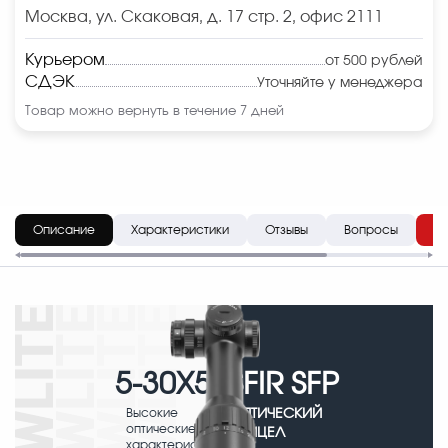
Москва, ул. Скаковая, д. 17 стр. 2, офис 2111
Курьером
от 500 рублей
СДЭК
Уточняйте у менеджера
Товар можно вернуть в течение 7 дней
Описание
Характеристики
Отзывы
Вопросы
До
5-30X56
SFIR SFP
Высокие
ОПТИЧЕСКИЙ
оптические
ПРИЦЕЛ
характеристики