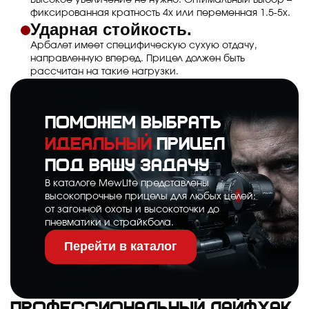
фиксированная кратность 4х или переменная 1.5-5х.
Ударная стойкость.
Арбалет имеет специфическую сухую отдачу,
направленную вперед. Прицел должен быть
рассчитан на такие нагрузки.
Поможем выбрать
идеальный
прицел
под вашу задачу
В каталоге MewLite представлены
высокопрочные прицелы для любых целей:
от загонной охоты и высокоточки до
пневматики и страйкбола.
Перейти в каталог