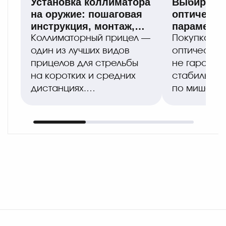
Установка коллиматора
Выбираем 
на оружие: пошаговая
оптическо
инструкция, монтаж,
параметры
пристрелка
оптимальн
Коллиматорный прицел —
Покупка до
правильна
один из лучших видов
оптическог
прицелов для стрельбы
не гаранти
на коротких и средних
стабильной
дистанциях.
по мишени,
Он обеспечивает
монтаже б
мгновенный захват цели,
системные 
широкий обзор
Охотники и
и позволяе..
спортсмены