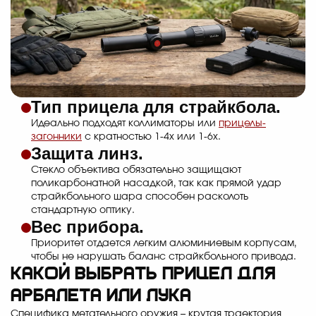
Тип прицела для страйкбола.
Идеально подходят коллиматоры или
прицелы-
загонники
с кратностью 1-4х или 1-6х.
Защита линз.
Стекло объектива обязательно защищают
поликарбонатной насадкой, так как прямой удар
страйкбольного шара способен расколоть
стандартную оптику.
Вес прибора.
Приоритет отдается легким алюминиевым корпусам,
чтобы не нарушать баланс страйкбольного привода.
Какой выбрать прицел для
арбалета или лука
Специфика метательного оружия – крутая траектория