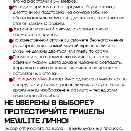
его на расстоянии 5–7 метров.
Наведите прицел на этот предмет. Крутите кольцо
диоптрийной подстройки на окуляре (обычно
обозначается знаками + и -) до тех пор, пока текст не
станет идеально резким.
Закройте глаза на 5 секунд, откройте и снова
посмотрите в прицел.
На качественной оптике вы сможете без напряжения
разобрать даже самый мелкий шрифт на визитке.
Буквы не должны двоиться или плыть по краям.
Посмотрите на предмет сквозь линзы, а затем
обычным глазом. Цвета должны идеально совпадать.
Хорошая оптика не желтит, не синит и не искажает
естественные оттенки.
В
прицелах MewLite
картинка одинаково четкая как по
центру, так и у самых границ видимого круга. Если по
краям линзы изображение размыто – перед вами
низкосортный прибор.
Не уверены в выборе?
Протестируйте прицелы
MewLite лично!
Выбор оптического прицела – индивидуальный процесс.