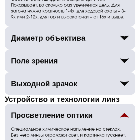
Показывает, во сколько раз увеличится цель. Для
загона нужна кратность 1-4х, для ходовой охоты – 3-
9х или 2-12х, для гор и высокоточки – от 16х и выше.
Диаметр объектива
Вторая цифра в маркировке (например, 3-9x40). Это
диаметр передней линзы в миллиметрах. Чем он
Поле зрения
больше, тем больше света собирает прицел и тем
ярче картинка в сумерках.
Ширина пространства, которую вы видите в прицел
на дистанции 100 метров. Напрямую зависит от
Выходной зрачок
кратности: чем выше увеличение, тем уже обзор.
Большое поле зрения критически важно для
Устройство и технологии линз
Диаметр светового пучка, выходящего из окуляра в
стрельбы по движущейся цели.
глаз стрелка. Рассчитывается делением диаметра
объектива на кратность. Если этот показатель
Просветление оптики
меньше 4 мм, целиться в сумерках станет тяжело, а
глазу будет некомфортно.
Специальное химическое напыление на стеклах.
Без него линзы отражают свет, и картинка тускнеет.