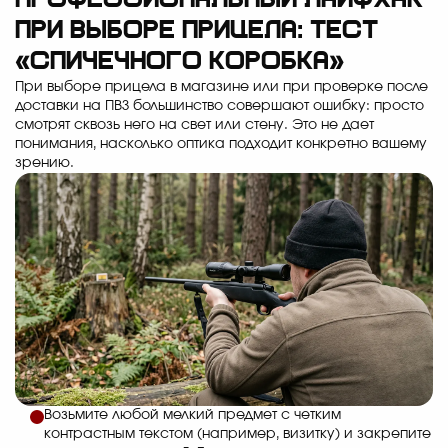
Профессиональный лайфхак
при выборе прицела: тест
«спичечного коробка»
При выборе прицела в магазине или при проверке после
доставки на ПВЗ большинство совершают ошибку: просто
смотрят сквозь него на свет или стену. Это не дает
понимания, насколько оптика подходит конкретно вашему
зрению.
Возьмите любой мелкий предмет с четким
контрастным текстом (например, визитку) и закрепите