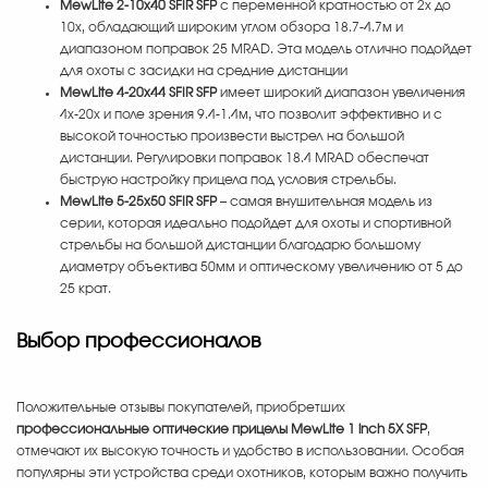
MewLite 2-10x40 SFIR SFP
с переменной кратностью от 2x до
10x, обладающий широким углом обзора 18.7-4.7м и
диапазоном поправок 25 MRAD. Эта модель отлично подойдет
для охоты с засидки на средние дистанции
MewLite 4-20x44 SFIR SFP
имеет широкий диапазон увеличения
4x-20x и поле зрения 9.4-1.4м, что позволит эффективно и с
высокой точностью произвести выстрел на большой
дистанции. Регулировки поправок 18.4 MRAD обеспечат
быструю настройку прицела под условия стрельбы.
MewLite 5-25x50 SFIR SFP
– самая внушительная модель из
серии, которая идеально подойдет для охоты и спортивной
стрельбы на большой дистанции благодарю большому
диаметру объектива 50мм и оптическому увеличению от 5 до
25 крат.
Выбор профессионалов
Положительные отзывы покупателей, приобретших
профессиональные оптические прицелы MewLite 1 inch 5X SFP
,
отмечают их высокую точность и удобство в использовании. Особая
популярны эти устройства среди охотников, которым важно получить