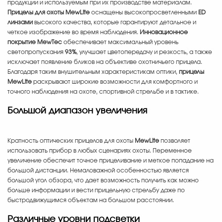
продукции и используемым при их производстве материалам.
Прицелы для охоты MewLite
оснащены высокопросветленными
ED
линзами
высокого качества, которые гарантируют детальное и
четкое изображение во время наблюдения.
Инновационное
покрытие MewTec
обеспечивает максимальный уровень
светопропускания
93%
, улучшает цветопередачу и резкость, а также
исключает появление бликов на объективе охотничьего прицела.
Благодаря таким внушительным характеристикам оптики,
прицелы
MewLite
раскрывают широкие возможности для комфортного и
точного наблюдения на охоте, спортивной стрельбе и в тактике.
Большой диапазон увеличения
Кратность оптических прицелов для охоты
MewLite
позволяет
использовать прибор в любых сценариях охоты. Переменное
увеличение обеспечит точное прицеливание и меткое попадание на
большой дистанции. Немаловажной особенностью является
большой угол обзора, что дает возможность получить как можно
больше информации и вести прицельную стрельбу даже по
быстродвижущимся объектам на большом расстоянии.
Различные уровни подсветки