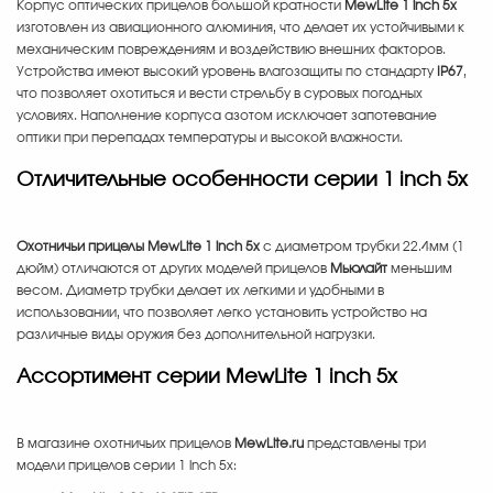
Корпус оптических прицелов большой кратности
MewLite 1 inch 5x
изготовлен из авиационного алюминия, что делает их устойчивыми к
механическим повреждениям и воздействию внешних факторов.
Устройства имеют высокий уровень влагозащиты по стандарту
IP67
,
что позволяет охотиться и вести стрельбу в суровых погодных
условиях. Наполнение корпуса азотом исключает запотевание
оптики при перепадах температуры и высокой влажности.
Отличительные особенности серии 1 inch 5x
Охотничьи прицелы MewLite 1 inch 5x
с диаметром трубки 22.4мм (1
дюйм) отличаются от других моделей прицелов
Мьюлайт
меньшим
весом. Диаметр трубки делает их легкими и удобными в
использовании, что позволяет легко установить устройство на
различные виды оружия без дополнительной нагрузки.
Ассортимент серии MewLite 1 inch 5x
В магазине охотничьих прицелов
MewLite.ru
представлены три
модели прицелов серии 1 inch 5x: